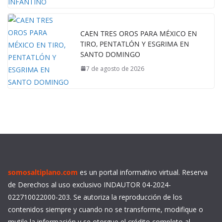
CAEN TRES OROS PARA MÉXICO EN
TIRO, PENTATLÓN Y ESGRIMA EN
SANTO DOMINGO
7 de agosto de 2026
somosaltiplano.com
es un portal informativo virtual. Reserva
de Derechos al uso exclusivo INDAUTOR 04-2024-
022710022000-203. Se autoriza la reproducción de los
contenidos siempre y cuando no se transforme, modifique o
mutile la información y se otorgue el crédito completo al