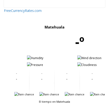
FreeCurrencyRates.com
Matehuala
-º
-
-
-
-
-
-
-
-
-
-
-
-
-
-
-
-
El tiempo en Matehuala