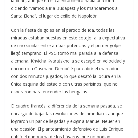
la final”, aunque en el calentamiento había una lona
diciendo “vamos a ir a Budapest y los mandaremos a
Santa Elena”, el lugar de exilio de Napoleón.
Con la fiesta de goles en el partido de Ida, todas las
miradas estaban puestas en este cotejo, a la expectativa
de uno similar entre ambas potencias y el primer golpe
llegó temprano. El PSG tomó mal parada a la defensa
alemana, Khvicha Kvaratskhelia se escapó en velocidad y
encontró a Ousmane Dembélé para abrir el marcador
con dos minutos jugados, lo que desató la locura en la
única esquina del estadio con ultras parisinos, que no
esperaron para encender las bengalas.
El cuadro francés, a diferencia de la semana pasada, se
encargó de bajar las revoluciones de inmediato, aunque
lograron un par de llegadas y exigir a Manuel Neuer en
una ocasión. El planteamiento defensivo de Luis Enrique
nubló el panorama de los bávaros, que no podían