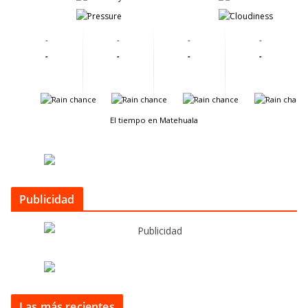
-
-
-
-
-
-
-
-
-
-
-
-
-
-
El tiempo en Matehuala
Publicidad
Las más recientes