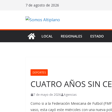
Saltar
7 de agosto de 2026
al
contenido
LOCAL
REGIONALES
ESTADO
DEPORTES
CUATRO AÑOS SIN CE
7 de mayo de 2026
Agencias
Como si a la Federación Mexicana de Futbol (FMF) 
vaso, esta cayó este miércoles con una nueva polé