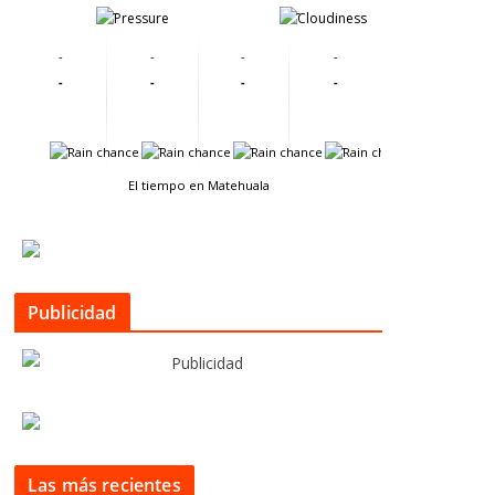
-
-
-
-
-
-
-
-
-
-
-
-
-
-
El tiempo en Matehuala
Publicidad
Las más recientes