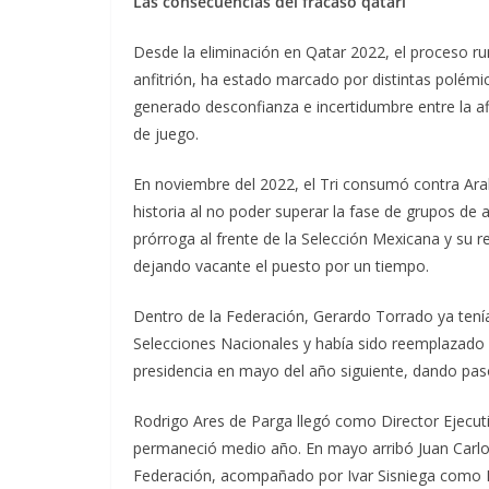
Las consecuencias del fracaso qatarí
Desde la eliminación en Qatar 2022, el proceso r
anfitrión, ha estado marcado por distintas polém
generado desconfianza e incertidumbre entre la af
de juego.
En noviembre del 2022, el Tri consumó contra Ara
historia al no poder superar la fase de grupos de
prórroga al frente de la Selección Mexicana y su r
dejando vacante el puesto por un tiempo.
Dentro de la Federación, Gerardo Torrado ya tení
Selecciones Nacionales y había sido reemplazado 
presidencia en mayo del año siguiente, dando paso
Rodrigo Ares de Parga llegó como Director Ejecut
permaneció medio año. En mayo arribó Juan Carl
Federación, acompañado por Ivar Sisniega como P