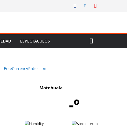
IEDAD
ESPECTÁCULOS
FreeCurrencyRates.com
Matehuala
-º
-
-