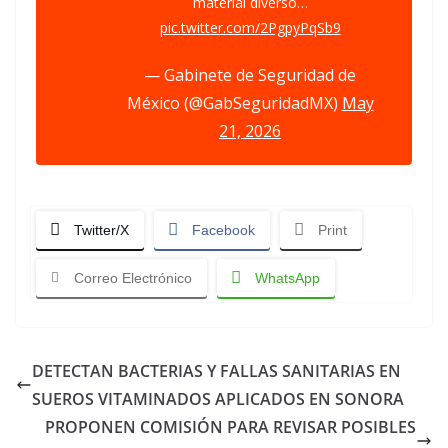
material diverso…
pic.twitter.com/2PgpyPqSb9
— Gabinete de Seguridad de
México (@GabSeguridadMX)
May
21, 2026
Twitter/X
Facebook
Print
Correo Electrónico
WhatsApp
DETECTAN BACTERIAS Y FALLAS SANITARIAS EN
SUEROS VITAMINADOS APLICADOS EN SONORA
PROPONEN COMISIÓN PARA REVISAR POSIBLES