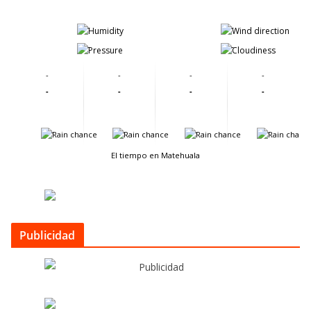
-
-
-
-
-
-
-
-
-
-
-
-
-
-
-
-
El tiempo en Matehuala
Publicidad