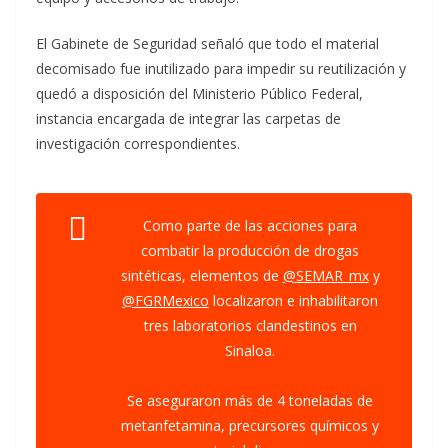
El Gabinete de Seguridad señaló que todo el material
decomisado fue inutilizado para impedir su reutilización y
quedó a disposición del Ministerio Público Federal,
instancia encargada de integrar las carpetas de
investigación correspondientes.
Como parte de las acciones para
combatir la producción de drogas
sintéticas, elementos de
@SEMAR_mx
y
@FGRMexico
localizaron e inhabilitaron
tres laboratorios clandestinos en
Sinaloa.
Se aseguraron más de 4 toneladas de
metanfetamina, precursores químicos y