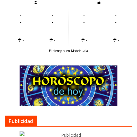
-
-
-
-
-
-
-
-
-
-
-
-
-
-
El tiempo en Matehuala
Publicidad