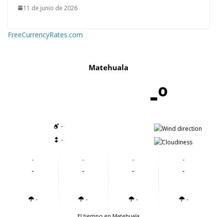
11 de junio de 2026
FreeCurrencyRates.com
Matehuala
-º
-
-
-
-
-
-
-
-
-
-
-
-
-
-
-
-
El tiempo en Matehuala