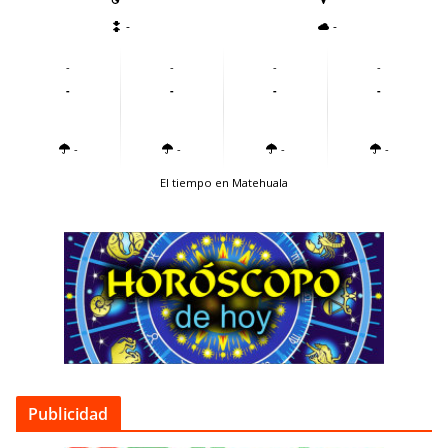
-
-
-
-
-
-
-
-
-
-
-
-
-
-
El tiempo en Matehuala
Publicidad