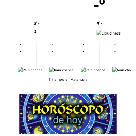
-º
-
-
-
-
-
-
-
-
-
-
-
-
-
-
-
-
El tiempo en Matehuala