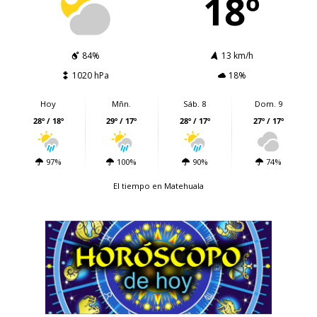
18º
84%
13 km/h
1020 hPa
18%
Hoy
Mñn.
Sáb. 8
Dom. 9
28º / 18º
29º / 17º
28º / 17º
27º / 17º
97%
100%
90%
74%
El tiempo en Matehuala