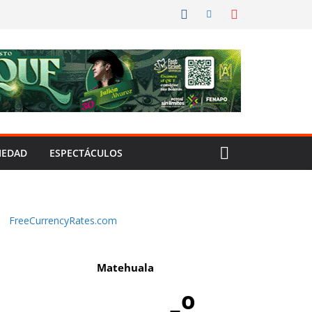
IEDAD
ESPECTÁCULOS
FreeCurrencyRates.com
Matehuala
-º