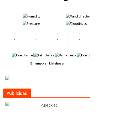
-
-
-
-
-
-
-
-
-
-
-
-
-
-
-
-
El tiempo en Matehuala
Publicidad