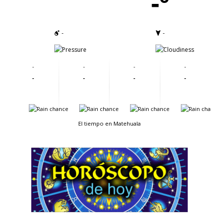
-º
-
-
-
-
-
-
-
-
-
-
-
-
-
-
-
-
El tiempo en Matehuala