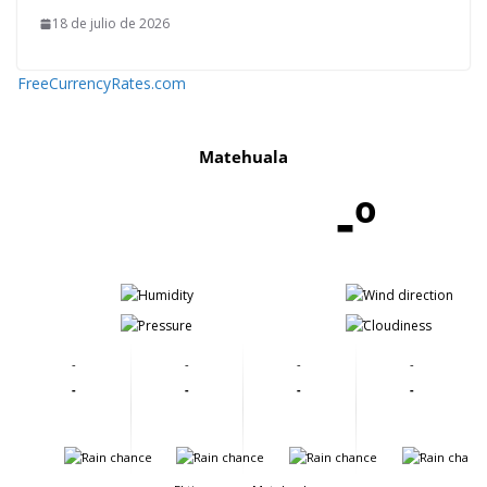
18 de julio de 2026
FreeCurrencyRates.com
Matehuala
-º
-
-
-
-
-
-
-
-
-
-
-
-
-
-
-
-