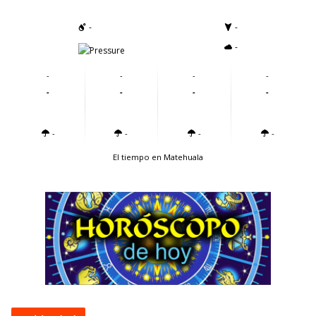
-
-
-
-
-
-
-
-
-
-
-
-
-
-
-
-
El tiempo en Matehuala