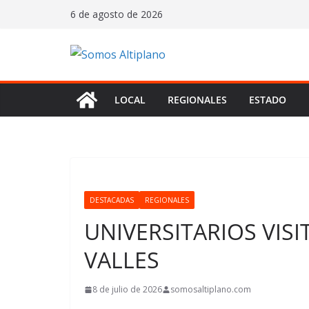
Saltar
6 de agosto de 2026
al
contenido
LOCAL
REGIONALES
ESTADO
DESTACADAS
REGIONALES
UNIVERSITARIOS VISI
VALLES
8 de julio de 2026
somosaltiplano.com