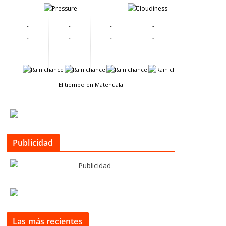
-
-
-
-
-
-
-
-
-
-
-
-
-
-
El tiempo en Matehuala
Publicidad
Las más recientes