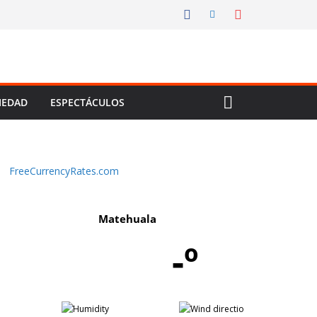
IEDAD
ESPECTÁCULOS
FreeCurrencyRates.com
Matehuala
-º
-
-