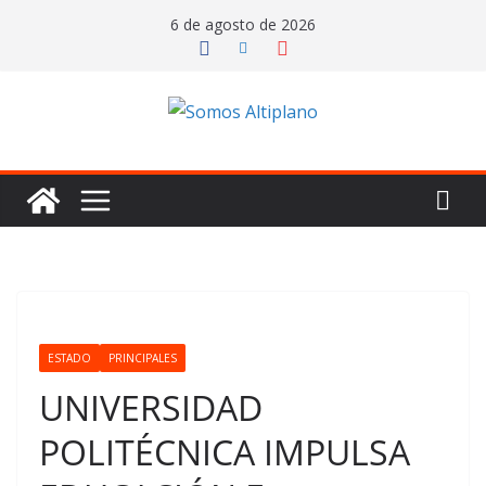
Saltar
6 de agosto de 2026
al
contenido
ESTADO
PRINCIPALES
UNIVERSIDAD
POLITÉCNICA IMPULSA