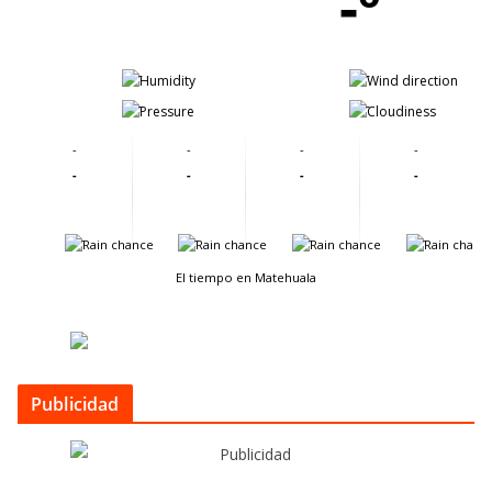
-º
-
-
-
-
-
-
-
-
-
-
-
-
-
-
-
-
El tiempo en Matehuala
Publicidad