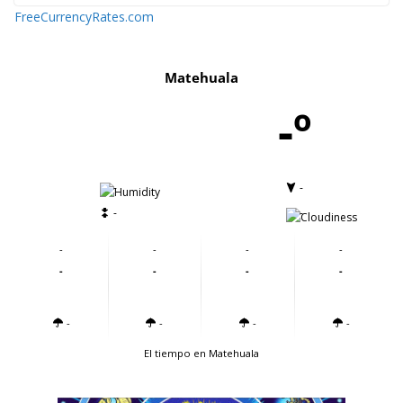
FreeCurrencyRates.com
Matehuala
-º
-
-
-
-
-
-
-
-
-
-
-
-
-
-
-
-
El tiempo en Matehuala