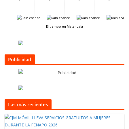
-
-
-
-
El tiempo en Matehuala
Publicidad
Las más recientes