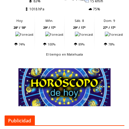
83%
15 km/h
1018 hPa
75%
Hoy
Mñn.
Sáb. 8
Dom. 9
28º / 18º
29º / 17º
29º / 17º
27º / 17º
74%
100%
89%
78%
El tiempo en Matehuala
Publicidad