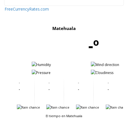
FreeCurrencyRates.com
Matehuala
-º
-
-
-
-
-
-
-
-
-
-
-
-
-
-
-
-
El tiempo en Matehuala