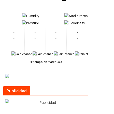
-
-
-
-
-
-
-
-
-
-
-
-
-
-
-
-
El tiempo en Matehuala
Publicidad