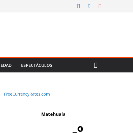
IEDAD
ESPECTÁCULOS
FreeCurrencyRates.com
Matehuala
-º