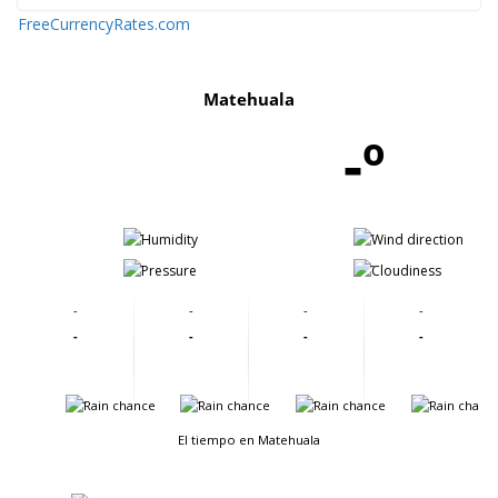
FreeCurrencyRates.com
Matehuala
-º
-
-
-
-
-
-
-
-
-
-
-
-
-
-
-
-
El tiempo en Matehuala