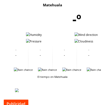
Matehuala
-º
-
-
-
-
-
-
-
-
-
-
-
-
-
-
-
-
El tiempo en Matehuala
Publicidad