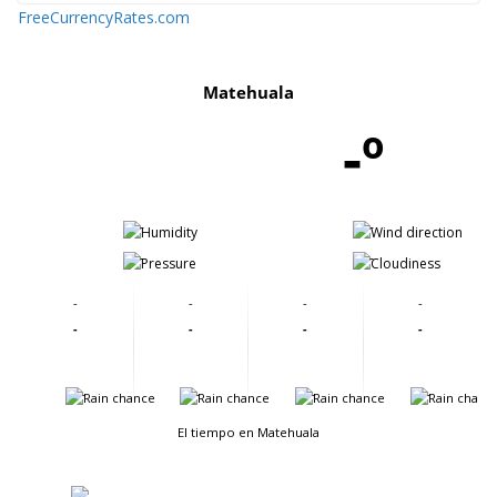
FreeCurrencyRates.com
Matehuala
-º
-
-
-
-
-
-
-
-
-
-
-
-
-
-
-
-
El tiempo en Matehuala