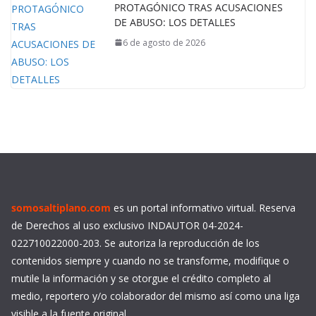
PROTAGÓNICO TRAS ACUSACIONES
DE ABUSO: LOS DETALLES
6 de agosto de 2026
somosaltiplano.com
es un portal informativo virtual. Reserva
de Derechos al uso exclusivo INDAUTOR 04-2024-
022710022000-203. Se autoriza la reproducción de los
contenidos siempre y cuando no se transforme, modifique o
mutile la información y se otorgue el crédito completo al
medio, reportero y/o colaborador del mismo así como una liga
visible a la fuente original.