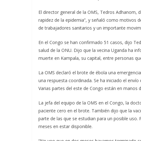
El director general de la OMS, Tedros Adhanom, d
rapidez de la epidemia”, y señaló como motivos d
de trabajadores sanitarios y un importante movim
En el Congo se han confirmado 51 casos, dijo Ted
salud de la ONU. Dijo que la vecina Uganda ha in
muerte en Kampala, su capital, entre personas qu
La OMS declaró el brote de ébola una emergencia d
una respuesta coordinada. Se ha iniciado el envío
Varias partes del este de Congo están en manos d
La jefa del equipo de la OMS en el Congo, la docto
paciente cero en el brote. También dijo que la vac
parte de las que se estudian para un posible uso. 
meses en estar disponible.
“No veo que en dos meses hayamos terminado con