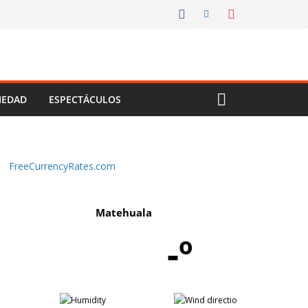
IEDAD
ESPECTÁCULOS
FreeCurrencyRates.com
Matehuala
-º
-
-