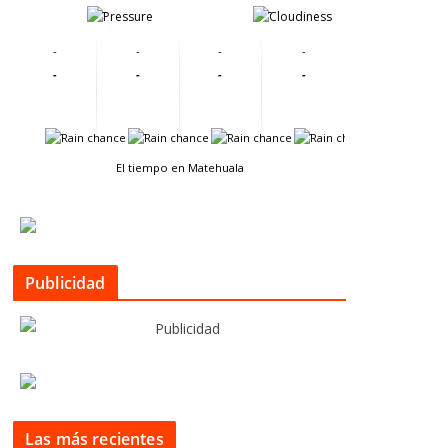
-
-
-
-
-
-
-
-
-
-
-
-
-
-
El tiempo en Matehuala
Publicidad
Las más recientes