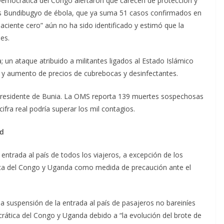
 Democrática del Congo alertaron que carecen de protección y
irus Bundibugyo de ébola, que ya suma 51 casos confirmados en
ciente cero” aún no ha sido identificado y estimó que la
es.
a; un ataque atribuido a militantes ligados al Estado Islámico
 y aumento de precios de cubrebocas y desinfectantes.
si, residente de Bunia. La OMS reporta 139 muertes sospechosas
ifra real podría superar los mil contagios.
ad
entrada al país de todos los viajeros, a excepción de los
ica del Congo y Uganda como medida de precaución ante el
 la suspensión de la entrada al país de pasajeros no bareiníes
rática del Congo y Uganda debido a “la evolución del brote de