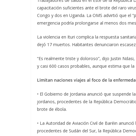
Trabajadores de salud en el Este de la República
capacitación suficientes ante el brote del raro v
Congo y dos en Uganda. La OMS advirtió que el “pa
emergencia podría prolongarse al menos dos mes
La violencia en Ituri complica la respuesta sanitari
dejó 17 muertos. Habitantes denunciaron escasez
“Es realmente triste y doloroso”, dijo Justin Nda
y casi 600 casos probables, aunque estima que la c
Limitan naciones viajes al foco de la enfermed
• El Gobierno de Jordania anunció que suspende la 
jordanos, procedentes de la República Democrát
brote de ébola.
• La Autoridad de Aviación Civil de Baréin anunció
procedentes de Sudán del Sur, la República Democ