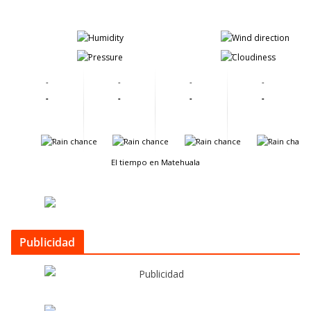
-
-
-
-
-
-
-
-
-
-
-
-
-
-
-
-
El tiempo en Matehuala
Publicidad