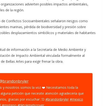
 organizaciones advierten posibles impactos ambientales,
es de la región.
o de Conflictos Socioambientales señalaron riesgos como
rientes marinas, pérdida de biodiversidad y presión sobre
sibles desplazamientos simbólicos y materiales de habitantes
citud de información a la Secretaría de Medio Ambiente y
stación de Impacto Ambiental vinculada formalmente al
e Bellas Artes para exigir frenar la obra.
@brandonbryler
o y nosotros somos la voz ❤️ Necesitamos toda la
alguna petición que necesite atención agradecería que
rios, gracias por escuchar ;’D
#brandonbryler
#mexico
l
#misterio
#tiktokmehizover