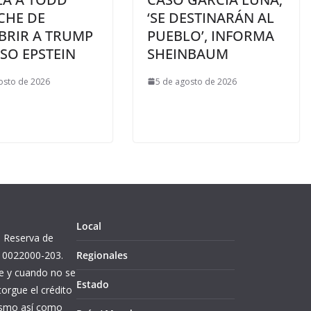
CHE DE
‘SE DESTINARÁN AL
BRIR A TRUMP
PUEBLO’, INFORMA
SO EPSTEIN
SHEINBAUM
osto de 2026
5 de agosto de 2026
Local
l. Reserva de
10022000-203.
Regionales
re y cuando no se
Estado
orgue el crédito
mismo así como