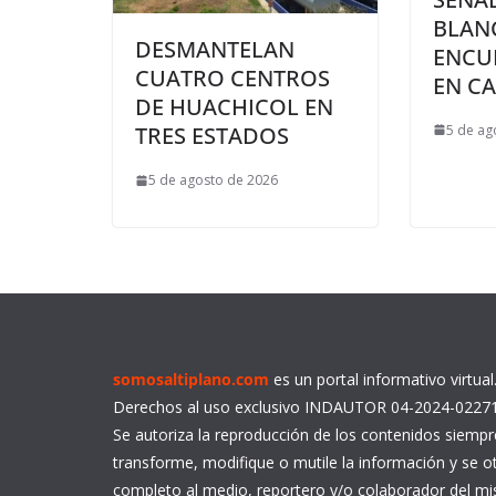
BLAN
DESMANTELAN
ENCU
CUATRO CENTROS
EN CA
DE HUACHICOL EN
5 de ag
TRES ESTADOS
5 de agosto de 2026
somosaltiplano.com
es un portal informativo virtua
Derechos al uso exclusivo INDAUTOR 04-2024-0227
Se autoriza la reproducción de los contenidos siemp
transforme, modifique o mutile la información y se ot
completo al medio, reportero y/o colaborador del 