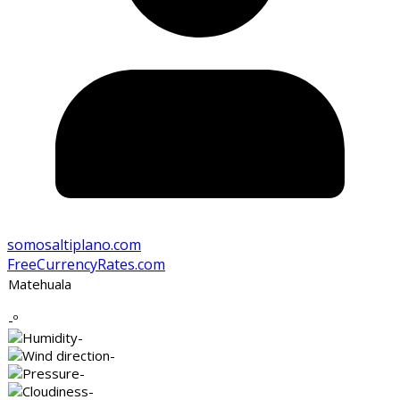
somosaltiplano.com
FreeCurrencyRates.com
Matehuala
-º
-
-
-
-