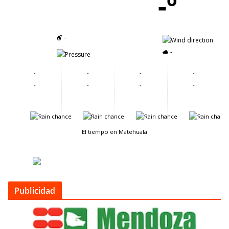
-º
-
-
-
-
-
-
-
-
-
-
-
-
-
-
-
-
El tiempo en Matehuala
Publicidad