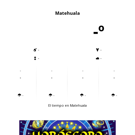
Matehuala
-º
-
-
-
-
-
-
-
-
-
-
-
-
-
-
-
-
El tiempo en Matehuala