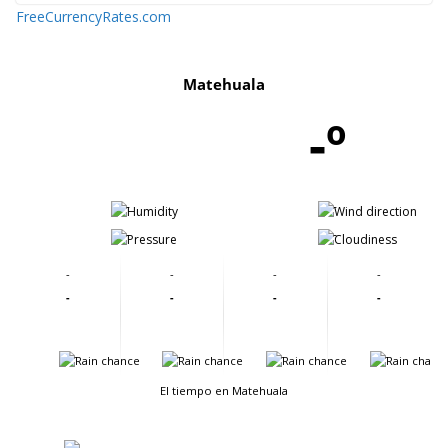
FreeCurrencyRates.com
Matehuala
-º
-
-
-
-
-
-
-
-
-
-
-
-
-
-
-
-
El tiempo en Matehuala