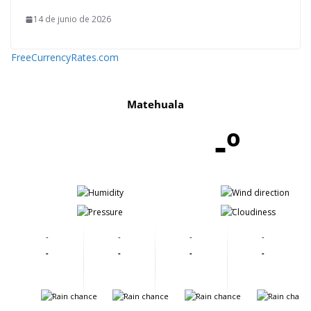
14 de junio de 2026
FreeCurrencyRates.com
Matehuala
-º
-
-
-
-
-
-
-
-
-
-
-
-
-
-
-
-