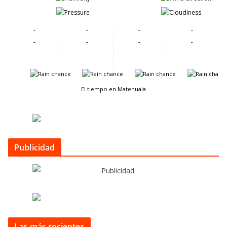
-
-
-
-
-
-
-
-
-
-
-
-
-
-
El tiempo en Matehuala
Publicidad
Las más recientes