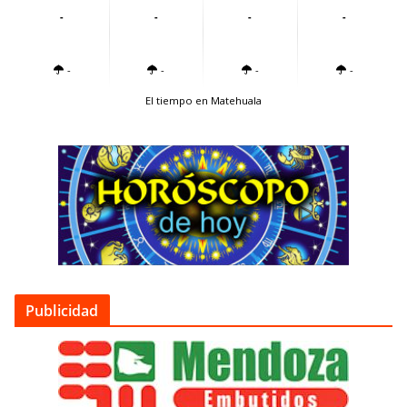
-
-
-
-
-
-
-
-
El tiempo en Matehuala
Publicidad