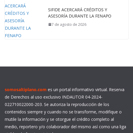
SIFIDE ACERCARÁ CRÉDITOS Y
ASESORÍA DURANTE LA FENAPO
7 de agosto de 2026
somosaltiplano.com
es un portal informativo virtual. Reserva
de Derechos al uso exclusivo INDAUTOR 04-2024-
022710022000-203. Se autoriza la reproducción de los
contenidos siempre y cuando no se transforme, modifique o
mutile la información y se otorgue el crédito completo al
medio, reportero y/o colaborador del mismo así como una liga