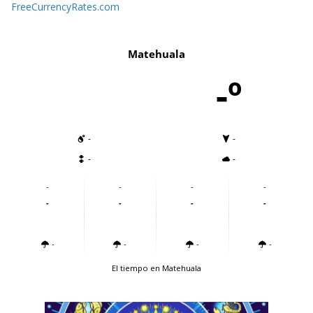
FreeCurrencyRates.com
Matehuala
-º
-
-
-
-
-
-
-
-
-
-
-
-
-
-
-
-
El tiempo en Matehuala