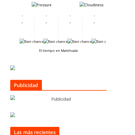
-
-
-
-
-
-
-
-
-
-
-
-
-
-
El tiempo en Matehuala
Publicidad
Las más recientes