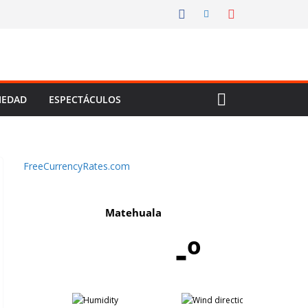
IEDAD
ESPECTÁCULOS
FreeCurrencyRates.com
Matehuala
-º
-
-