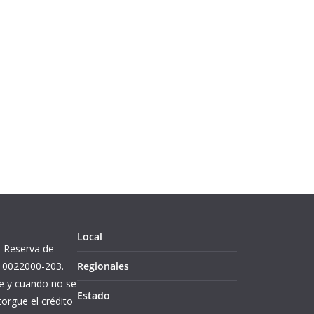
Local
l. Reserva de
10022000-203.
Regionales
re y cuando no se
Estado
orgue el crédito