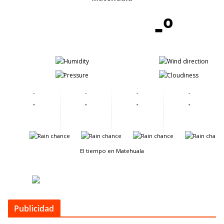
-º
-
-
-
-
-
-
-
-
-
-
-
-
-
-
-
-
El tiempo en Matehuala
Publicidad