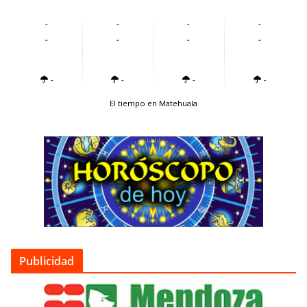
-
-
-
-
-
-
-
-
-
-
-
-
El tiempo en Matehuala
Publicidad