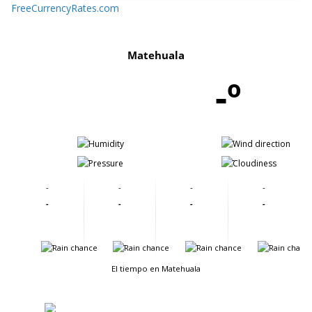
FreeCurrencyRates.com
Matehuala
-º
-
-
-
-
-
-
-
-
-
-
-
-
-
-
-
-
El tiempo en Matehuala