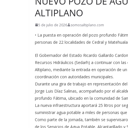
NUEVO POZO DE AGU
ALTIPLANO
5 de julio de 2026
somosaltiplano.com
• La puesta en operación del pozo profundo Fátima
personas de 22 localidades de Cedral y Matehuala
El Gobernador del Estado Ricardo Gallardo Cardon
Recursos Hidráulicos (Sedarh) a continuar con las 
Altiplano, mediante la entrada en operación de u
coordinación con autoridades municipales.
Durante una gira de trabajo en representación del
Jorge Luis Díaz Salinas, acompañado por el alcal
profundo Fátima, ubicado en la comunidad de San
La nueva infraestructura aportará 25 litros por se
suministrar agua potable a miles de personas que 
Como parte de la jornada, también se supervisaro
de los Servicios de Agua Potable, Alcantarillado