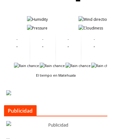
-
-
-
-
-
-
-
-
-
-
-
-
-
-
-
-
El tiempo en Matehuala
Publicidad