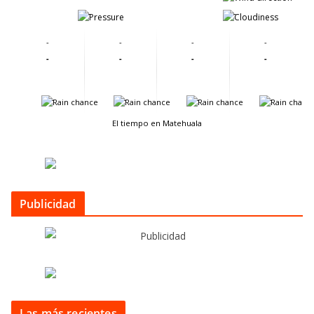
-
-
-
-
-
-
-
-
-
-
-
-
-
-
El tiempo en Matehuala
Publicidad
Las más recientes