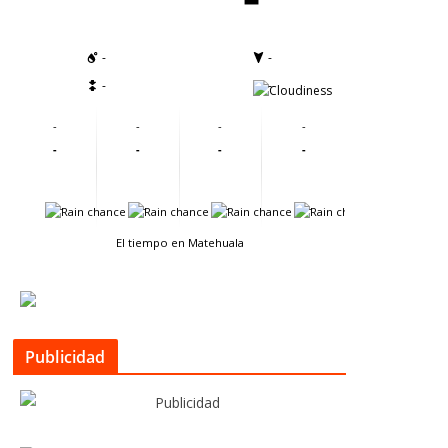
-
-
-
-
-
-
-
-
-
-
-
-
-
-
-
-
El tiempo en Matehuala
Publicidad