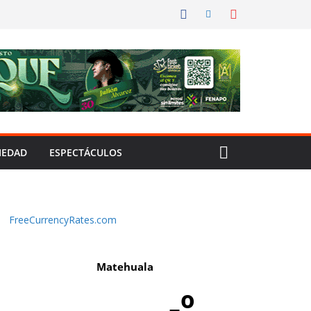
IEDAD
ESPECTÁCULOS
FreeCurrencyRates.com
Matehuala
-º