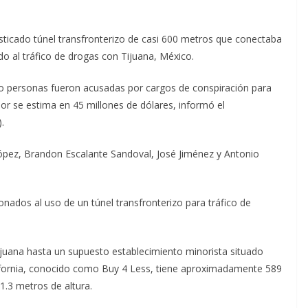
ticado túnel transfronterizo de casi 600 metros que conectaba
do al tráfico de drogas con Tijuana, México.
ro personas fueron acusadas por cargos de conspiración para
lor se estima en 45 millones de dólares, informó el
.
pez, Brandon Escalante Sandoval, José Jiménez y Antonio
ados al uso de un túnel transfronterizo para tráfico de
ijuana hasta un supuesto establecimiento minorista situado
ifornia, conocido como Buy 4 Less, tiene aproximadamente 589
1.3 metros de altura.