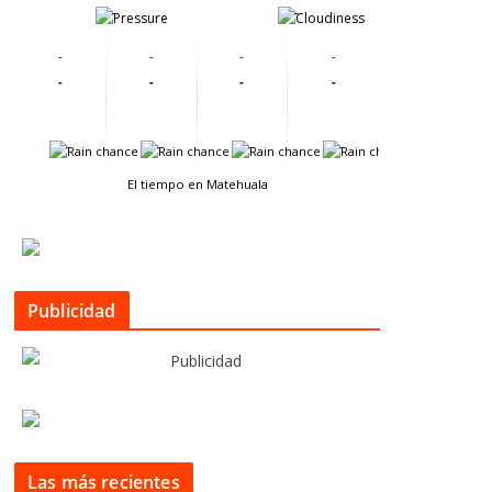
-
-
-
-
-
-
-
-
-
-
-
-
-
-
El tiempo en Matehuala
Publicidad
Las más recientes