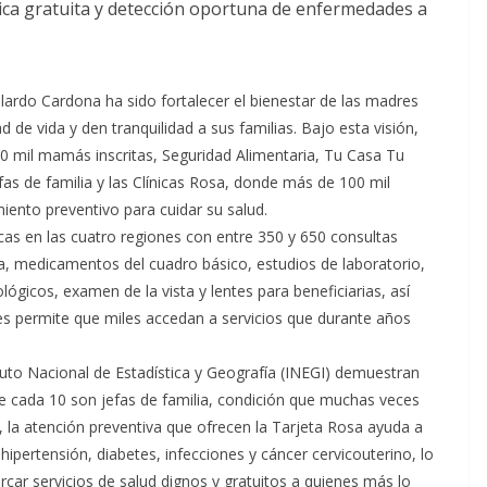
ica gratuita y detección oportuna de enfermedades a
lardo Cardona ha sido fortalecer el bienestar de las madres
de vida y den tranquilidad a sus familias. Bajo esta visión,
 mil mamás inscritas, Seguridad Alimentaria, Tu Casa Tu
fas de familia y las Clínicas Rosa, donde más de 100 mil
iento preventivo para cuidar su salud.
icas en las cuatro regiones con entre 350 y 650 consultas
a, medicamentos del cuadro básico, estudios de laboratorio,
ógicos, examen de la vista y lentes para beneficiarias, así
tes permite que miles accedan a servicios que durante años
ituto Nacional de Estadística y Geografía (INEGI) demuestran
e cada 10 son jefas de familia, condición que muchas veces
o, la atención preventiva que ofrecen la Tarjeta Rosa ayuda a
ertensión, diabetes, infecciones y cáncer cervicouterino, lo
ercar servicios de salud dignos y gratuitos a quienes más lo