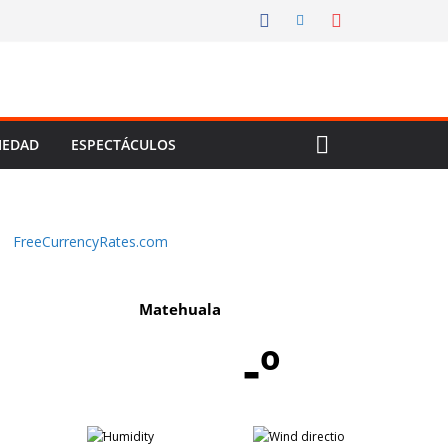
IEDAD
ESPECTÁCULOS
FreeCurrencyRates.com
Matehuala
-º
-
-