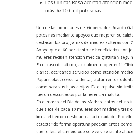
Las Clínicas Rosa acercan atención méd
más de 100 mil potosinas.
Una de las prioridades del Gobernador Ricardo Gal
potosinas mediante apoyos que mejoren su calidad 
destacan los programas de madres solteras con 20
Apoyo que el 60 por ciento de beneficiarias son je
mujeres reciben atención médica gratuita y seguim
En el caso del último, actualmente operan 11 Clín
diarias, acercando servicios como atención médic
Papanicolau, consulta dental, tratamientos odontol
como para sus hijas e hijos. Este impulso sin lími
fueron descuidados por la herencia maldita.
En el marco del Día de las Madres, datos del Inst
que siete de cada 10 mujeres son madres y tres d
limita el tiempo destinado al autocuidado. Por ell
detectar de forma oportuna padecimientos como hip
que refleja el cambio que se vive y se siente al ac