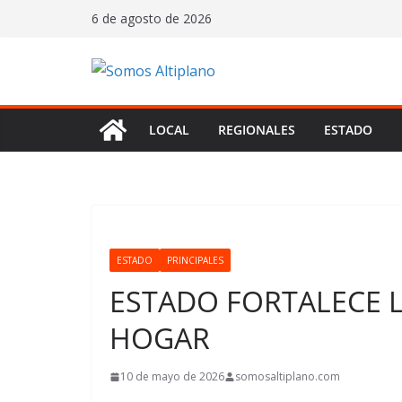
Saltar
6 de agosto de 2026
al
contenido
LOCAL
REGIONALES
ESTADO
ESTADO
PRINCIPALES
ESTADO FORTALECE L
HOGAR
10 de mayo de 2026
somosaltiplano.com