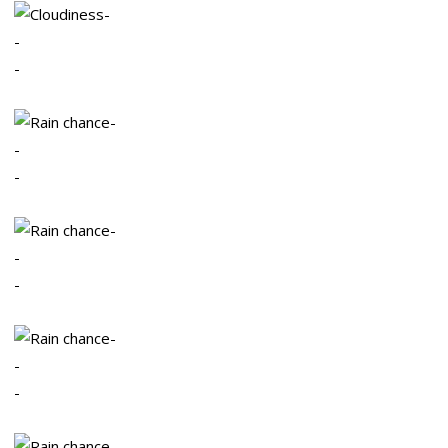
-
-
-
-
-
-
-
-
-
-
-
-
-