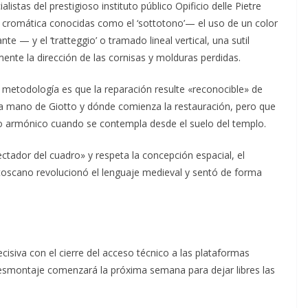
listas del prestigioso instituto público Opificio delle Pietre
n cromática conocidas como el ‘sottotono’— el uso de un color
te — y el ‘tratteggio’ o tramado lineal vertical, una sutil
mente la dirección de las cornisas y molduras perdidas.
a metodología es que la reparación resulte «reconocible» de
a mano de Giotto y dónde comienza la restauración, pero que
o armónico cuando se contempla desde el suelo del templo.
ctador del cuadro» y respeta la concepción espacial, el
toscano revolucionó el lenguaje medieval y sentó de forma
isiva con el cierre del acceso técnico a las plataformas
 desmontaje comenzará la próxima semana para dejar libres las