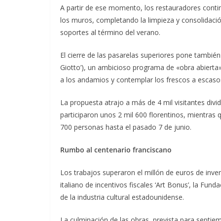
A partir de ese momento, los restauradores contin
los muros, completando la limpieza y consolidación
soportes al término del verano.
El cierre de las pasarelas superiores pone también fi
Giotto’), un ambicioso programa de «obra abierta»
a los andamios y contemplar los frescos a escasos
La propuesta atrajo a más de 4 mil visitantes divid
participaron unos 2 mil 600 florentinos, mientras 
700 personas hasta el pasado 7 de junio.
Rumbo al centenario franciscano
Los trabajos superaron el millón de euros de inve
italiano de incentivos fiscales ‘Art Bonus’, la Fu
de la industria cultural estadounidense.
La culminación de las obras, prevista para septie