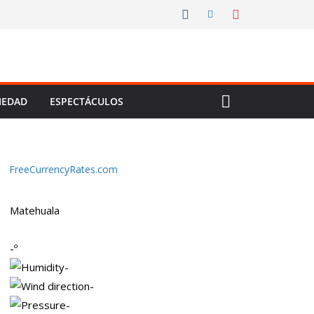
IEDAD
ESPECTÁCULOS
FreeCurrencyRates.com
Matehuala
-º
-
-
-