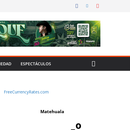
IEDAD
ESPECTÁCULOS
FreeCurrencyRates.com
Matehuala
-º