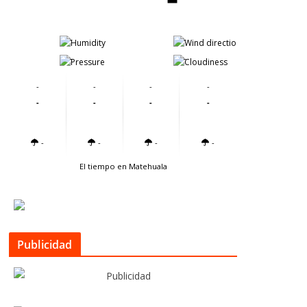
-
-
-
-
-
-
-
-
-
-
-
-
-
-
-
-
El tiempo en Matehuala
Publicidad