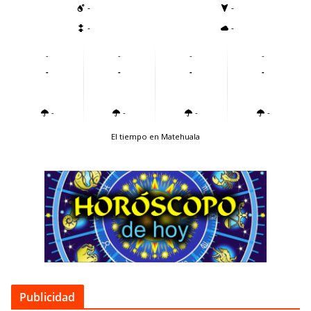
-
-
-
-
-
-
-
-
-
-
-
-
-
-
-
-
El tiempo en Matehuala
Publicidad