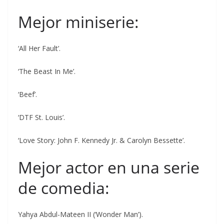
Mejor miniserie:
‘All Her Fault’.
‘The Beast In Me’.
‘Beef’.
‘DTF St. Louis’.
‘Love Story: John F. Kennedy Jr. & Carolyn Bessette’.
Mejor actor en una serie
de comedia:
Yahya Abdul-Mateen II (‘Wonder Man’).