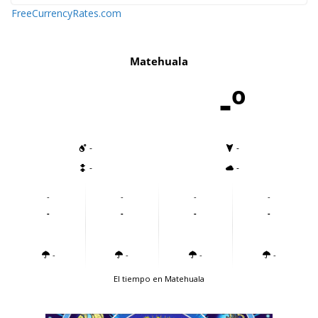
FreeCurrencyRates.com
Matehuala
-º
-
-
-
-
-
-
-
-
-
-
-
-
-
-
-
-
El tiempo en Matehuala