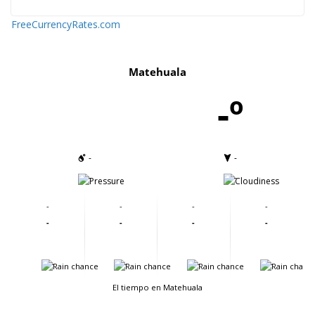
FreeCurrencyRates.com
Matehuala
-º
-
-
-
-
-
-
-
-
-
-
-
-
-
-
-
-
El tiempo en Matehuala