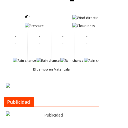
-
-
-
-
-
-
-
-
-
-
-
-
-
-
-
-
El tiempo en Matehuala
Publicidad