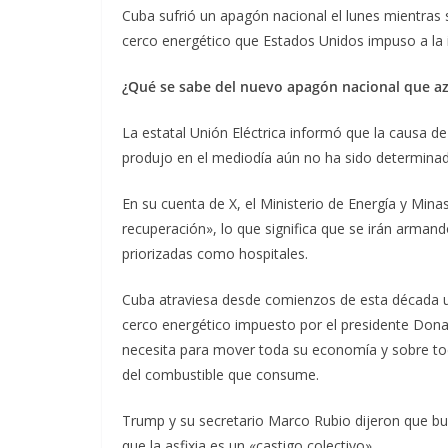
Cuba sufrió un apagón nacional el lunes mientras 
cerco energético que Estados Unidos impuso a la 
¿Qué se sabe del nuevo apagón nacional que a
La estatal Unión Eléctrica informó que la causa de
produjo en el mediodía aún no ha sido determinad
En su cuenta de X, el Ministerio de Energía y Min
recuperación», lo que significa que se irán armand
priorizadas como hospitales.
Cuba atraviesa desde comienzos de esta década una
cerco energético impuesto por el presidente Donal
necesita para mover toda su economía y sobre tod
del combustible que consume.
Trump y su secretario Marco Rubio dijeron que bu
que la asfixia es un «castigo colectivo».